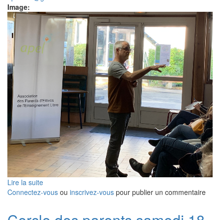
Image:
Lire la suite
de
Connectez-vous
Support
ou
inscrivez-vous
pour publier un commentaire
du
cercle
Cercle des parents samedi 18