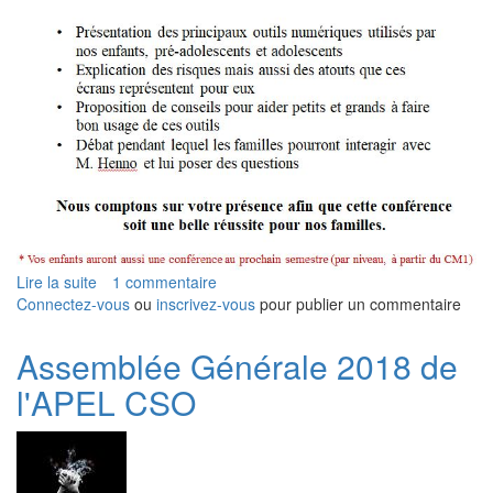
Lire la suite
de
1 commentaire
Connectez-vous
Cercle
ou
inscrivez-vous
pour publier un commentaire
des
Parents
Assemblée Générale 2018 de
samedi
l'APEL CSO
8
décembre
2018
à
10h