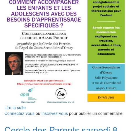
Lire la suite
de
Connectez-vous
Cercle
ou
inscrivez-vous
pour publier un commentaire
des
parents
Cercle des Parents samedi 8
samedi