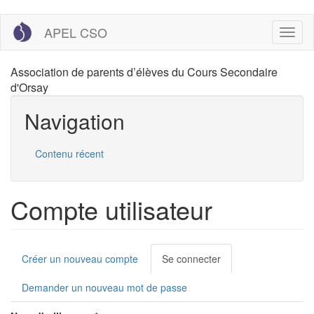
Aller
APEL CSO
Toggl
au
naviga
contenu
principal
Association de parents d’élèves du Cours Secondaire
d'Orsay
Navigation
Contenu récent
Compte utilisateur
Onglets
Créer un nouveau compte
Se connecter
(onglet
principaux
actif)
Demander un nouveau mot de passe