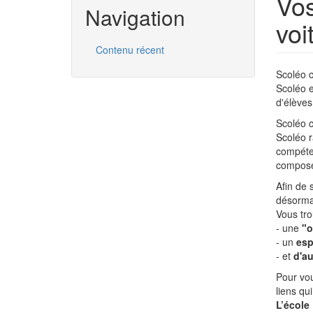
Vos
Navigation
voi
Contenu récent
Scoléo c
Scoléo e
d'élèves 
Scoléo c
Scoléo r
compéten
composé 
Afin de 
désormai
Vous tr
- une
"o
- un
esp
- et
d'au
Pour vou
liens qu
L’école