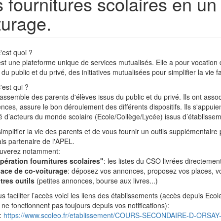
 fournitures scolaires en un 
turage.
'est quoi ?
st une plateforme unique de services mutualisés. Elle a pour vocation 
du public et du privé, des initiatives mutualisées pour simplifier la vie fa
'est qui ?
assemble des parents d'élèves issus du public et du privé. Ils ont assoc
ces, assure le bon déroulement des différents dispositifs. Ils s'appuien
d’acteurs du monde scolaire (Ecole/Collège/Lycée) issus d’établisseme
simplifier la vie des parents et de vous fournir un outils supplémentaire 
s partenaire de l'APEL.
ouverez notamment:
pération fournitures scolaires"
: les listes du CSO livrées directemen
ace de co-voiturage
: déposez vos annonces, proposez vos places, vo
tres outils
(petites annonces, bourse aux livres...)
s faciliter l’accès voici les liens des établissements (accès depuis Ecol
i ne fonctionnent pas toujours depuis vos notifications):
:
https://www.scoleo.fr/etablissement/COURS-SECONDAIRE-D-ORSAY-