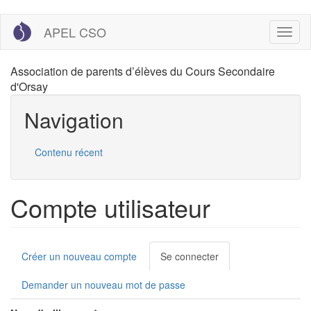
Aller
APEL CSO
Toggl
au
naviga
contenu
principal
Association de parents d’élèves du Cours Secondaire
d'Orsay
Navigation
Contenu récent
Compte utilisateur
Onglets
Créer un nouveau compte
Se connecter
(onglet
principaux
actif)
Demander un nouveau mot de passe