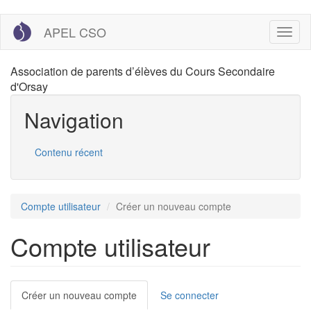
Aller
APEL CSO
Toggl
au
naviga
contenu
principal
Association de parents d’élèves du Cours Secondaire
d'Orsay
Navigation
Contenu récent
Compte utilisateur
Créer un nouveau compte
Compte utilisateur
Onglets
Créer un nouveau compte
(onglet
Se connecter
actif)